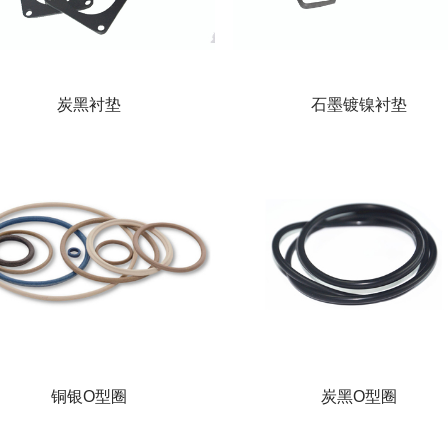
炭黑衬垫
石墨镀镍衬垫
铜银O型圈
炭黑O型圈