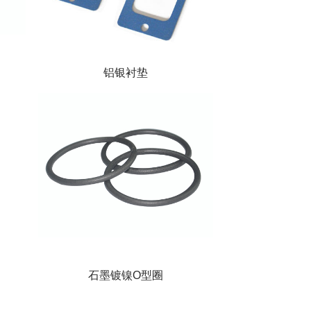
铝银衬垫
石墨镀镍O型圈