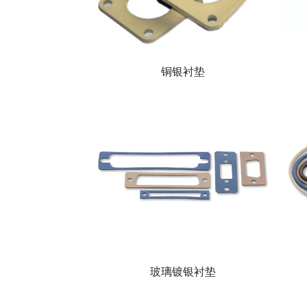
铜银衬垫
玻璃镀银衬垫