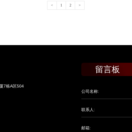
<
1
2
>
留言板
7栋A区504
公司名称:
联系人:
邮箱: