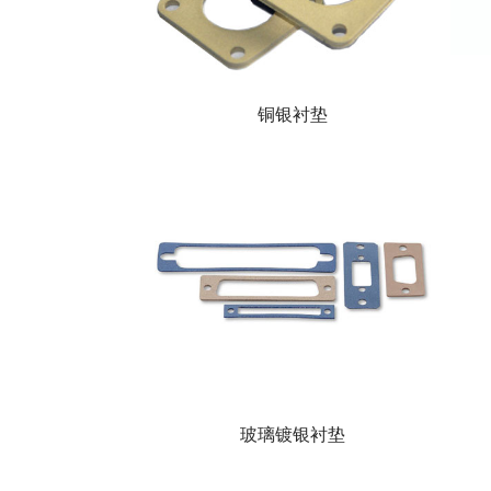
铜银衬垫
玻璃镀银衬垫