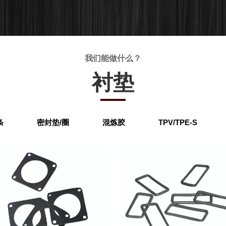
我们能做什么？
衬垫
条
密封垫/圈
混炼胶
TPV/TPE-S